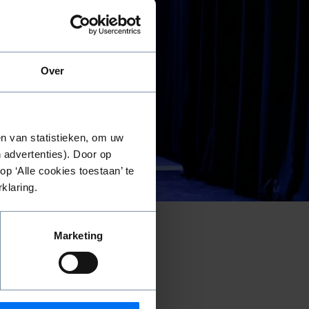
l
Over
Friend
n van statistieken, om uw
 advertenties). Door op
p ‘Alle cookies toestaan’ te
klaring.
Marketing