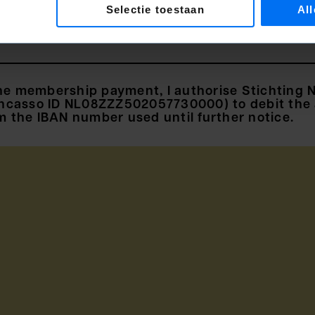
Selectie toestaan
All
he membership payment, I authorise Stichting 
(Incasso ID NL08ZZZ502057730000) to debit the
m the IBAN number used until further notice.