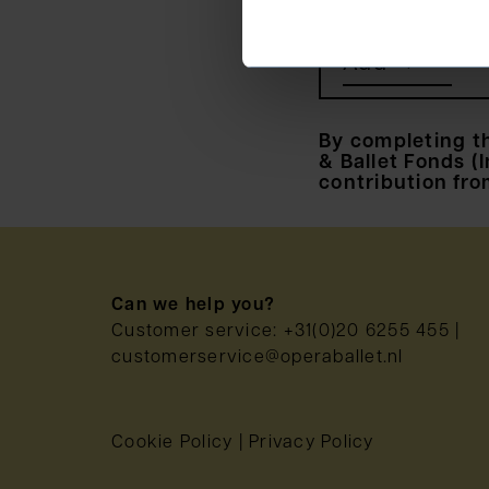
Add →
By completing t
& Ballet Fonds 
contribution fro
Can we help you?
Customer service:
+31(0)20 6255 455
|
customerservice@operaballet.nl
Cookie Policy
|
Privacy Policy