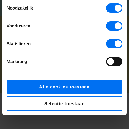
Toestemmingsselectie
Noodzakelijk
Voorkeuren
Can we help you?
Statistieken
Customer service:
+31(0)20 6255 455
|
customerservice@operaballet.nl
Marketing
Cookie Policy
|
Privacy Policy
Alle cookies toestaan
Selectie toestaan