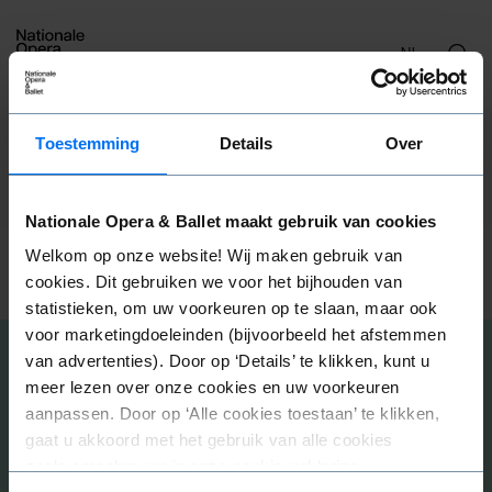
NL
OFF combi
Toestemming
Details
Over
Nationale Opera & Ballet maakt gebruik van cookies
Welkom op onze website! Wij maken gebruik van
Ook interessant voor u
cookies. Dit gebruiken we voor het bijhouden van
statistieken, om uw voorkeuren op te slaan, maar ook
voor marketingdoeleinden (bijvoorbeeld het afstemmen
van advertenties). Door op ‘Details’ te klikken, kunt u
Programme
meer lezen over onze cookies en uw voorkeuren
aanpassen. Door op ‘Alle cookies toestaan’ te klikken,
gaat u akkoord met het gebruik van alle cookies
zoals omschreven in onze cookieverklaring.