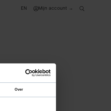
EN
Mijn account →
Over