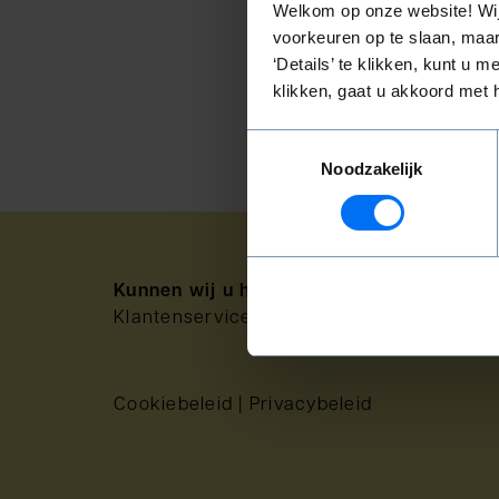
Welkom op onze website! Wij
voorkeuren op te slaan, maar
‘Details’ te klikken, kunt u
Ga verder →
klikken, gaat u akkoord met 
Toestemmingsselectie
Noodzakelijk
Kunnen wij u helpen?
Klantenservice:
+31(0)20 6255 455
|
klant
Cookiebeleid
|
Privacybeleid