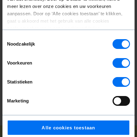
meer lezen over onze cookies en uw voorkeuren
aanpassen. Door op ‘Alle cookies toestaan’ te klikken,
ARTIVISM TALKS
gaat u akkoord met het gebruik van alle cookies
zoals omschreven in onze cookieverklaring.
OVERIG
Toestemmingsselectie
Noodzakelijk
6 aug
Voorkeuren
16:30
-
18:00
Studio Boekman
Statistieken
€ 7,50
Tickets →
Marketing
Alle cookies toestaan