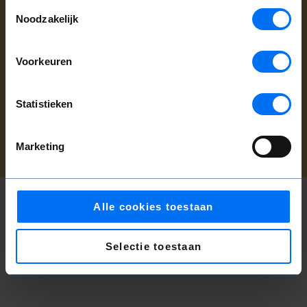
Toestemmingsselectie
Noodzakelijk
Kunnen wij u helpen?
Klantenservice:
+31(0)20 6255 455
|
Voorkeuren
klantenservice@operaballet.nl
Statistieken
Cookiebeleid
|
Privacybeleid
Marketing
Alle cookies toestaan
Selectie toestaan