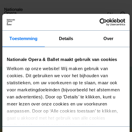
EN
Balletmatinees
Toestemming
Details
Over
Ballet in de middag
Nationale Opera & Ballet maakt gebruik van cookies
Welkom op onze website! Wij maken gebruik van
cookies. Dit gebruiken we voor het bijhouden van
statistieken, om uw voorkeuren op te slaan, maar ook
Programma
voor marketingdoeleinden (bijvoorbeeld het afstemmen
van advertenties). Door op ‘Details’ te klikken, kunt u
meer lezen over onze cookies en uw voorkeuren
aanpassen. Door op ‘Alle cookies toestaan’ te klikken,
gaat u akkoord met het gebruik van alle cookies
zoals omschreven in onze cookieverklaring.