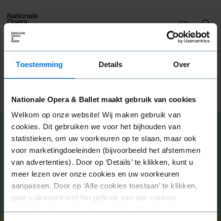
EN
Opera Matinees
Toestemming
Details
Over
Opera op de zondagmiddag
Nationale Opera & Ballet maakt gebruik van cookies
Welkom op onze website! Wij maken gebruik van
cookies. Dit gebruiken we voor het bijhouden van
statistieken, om uw voorkeuren op te slaan, maar ook
Programma
voor marketingdoeleinden (bijvoorbeeld het afstemmen
van advertenties). Door op ‘Details’ te klikken, kunt u
meer lezen over onze cookies en uw voorkeuren
aanpassen. Door op ‘Alle cookies toestaan’ te klikken,
gaat u akkoord met het gebruik van alle cookies
zoals omschreven in onze cookieverklaring.