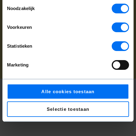
Toestemmingsselectie
Noodzakelijk
Kunnen wij u helpen?
Klantenservice:
+31(0)20 6255 455
|
Voorkeuren
klantenservice@operaballet.nl
Statistieken
Cookiebeleid
|
Privacybeleid
Marketing
Alle cookies toestaan
Selectie toestaan